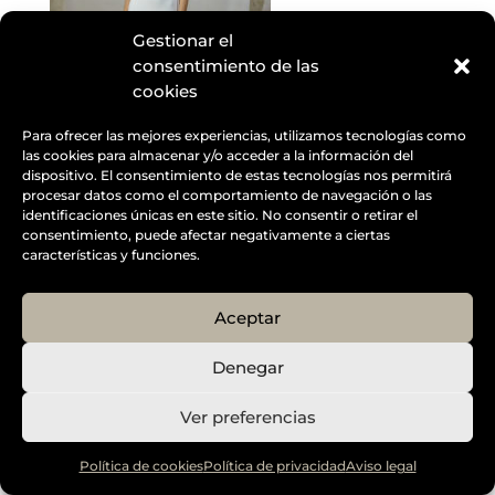
Gestionar el
consentimiento de las
cookies
Para ofrecer las mejores experiencias, utilizamos tecnologías como
las cookies para almacenar y/o acceder a la información del
dispositivo. El consentimiento de estas tecnologías nos permitirá
procesar datos como el comportamiento de navegación o las
identificaciones únicas en este sitio. No consentir o retirar el
Designed by
Elegant Themes
| Powered by
consentimiento, puede afectar negativamente a ciertas
Diseño Web a medida
| Childtheme created by
características y funciones.
Creativolandia
Aceptar
Denegar
Ver preferencias
Política de cookies
Política de privacidad
Aviso legal