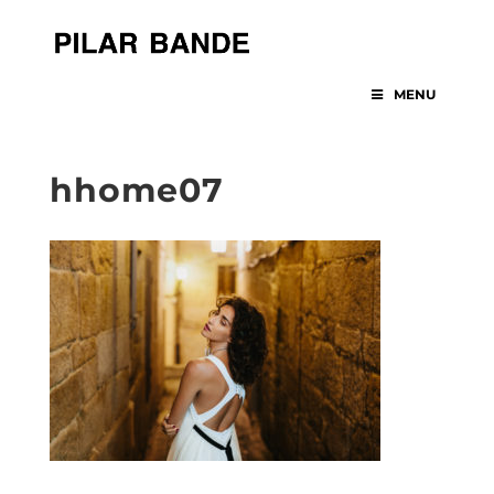
MENU
hhome07