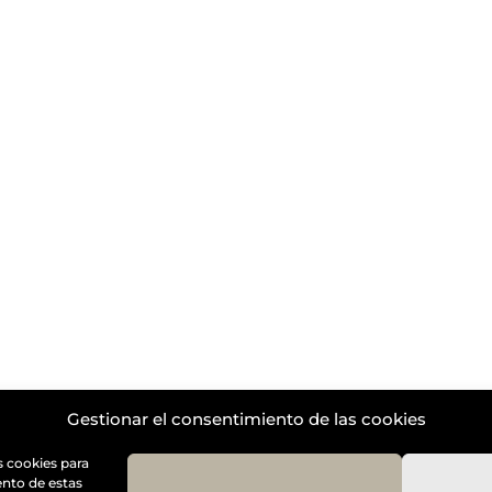
by
Diseño Web a medida
| Childtheme created by
Creativol
Gestionar el consentimiento de las cookies
s cookies para
ento de estas