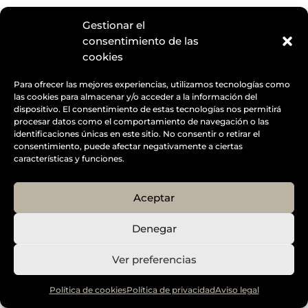
Designed by
Elegant Themes
| Powered by
Diseño Web a medida
| Childtheme created by
Gestionar el
Creativolandia
consentimiento de las
cookies
Para ofrecer las mejores experiencias, utilizamos tecnologías como
las cookies para almacenar y/o acceder a la información del
dispositivo. El consentimiento de estas tecnologías nos permitirá
procesar datos como el comportamiento de navegación o las
identificaciones únicas en este sitio. No consentir o retirar el
consentimiento, puede afectar negativamente a ciertas
características y funciones.
Aceptar
Denegar
Ver preferencias
Política de cookies
Política de privacidad
Aviso legal