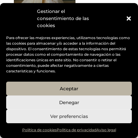
Gestionar el
consentimiento de las
cookies
Designed by
Elegant Themes
| Powered by
Diseño Web a medida
| Childtheme created by
Para ofrecer las mejores experiencias, utilizamos tecnologías como
las cookies para almacenar y/o acceder a la información del
Creativolandia
dispositivo. El consentimiento de estas tecnologías nos permitirá
procesar datos como el comportamiento de navegación o las
identificaciones únicas en este sitio. No consentir o retirar el
consentimiento, puede afectar negativamente a ciertas
características y funciones.
Aceptar
Denegar
Ver preferencias
Política de cookies
Política de privacidad
Aviso legal