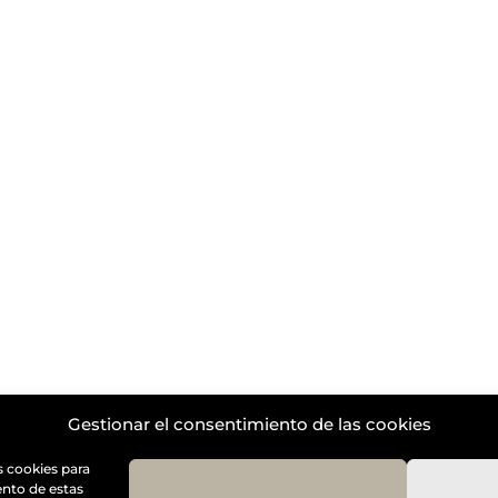
by
Diseño Web a medida
| Childtheme created by
Creativol
Gestionar el consentimiento de las cookies
s cookies para
ento de estas