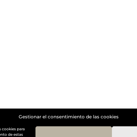
by
Diseño Web a medida
| Childtheme created by
Creativol
Gestionar el consentimiento de las cookies
s cookies para
ento de estas