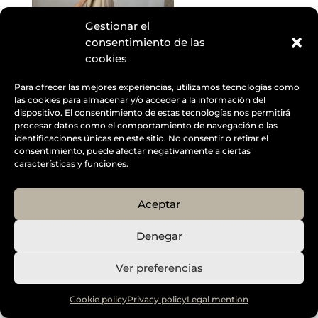
Gestionar el
consentimiento de las
cookies
Para ofrecer las mejores experiencias, utilizamos tecnologías como
las cookies para almacenar y/o acceder a la información del
dispositivo. El consentimiento de estas tecnologías nos permitirá
procesar datos como el comportamiento de navegación o las
identificaciones únicas en este sitio. No consentir o retirar el
Designed by
Elegant Themes
| Powered by
consentimiento, puede afectar negativamente a ciertas
Diseño Web a medida
| Childtheme created by
características y funciones.
Creativolandia
Aceptar
Denegar
Ver preferencias
Cookie policy
Privacy policy
Legal mention